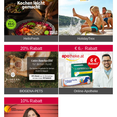
HelloFresh
HolidayTrex
20% Rabatt
€ 6,- Rabatt
BIOGENA-PETS
Online‑Apotheke
10% Rabatt