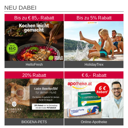
NEU DABEI
Bis zu € 85,- Rabatt
Bis zu 5% Rabatt
HelloFresh
HolidayTrex
20% Rabatt
€ 6,- Rabatt
BIOGENA-PETS
Online‑Apotheke