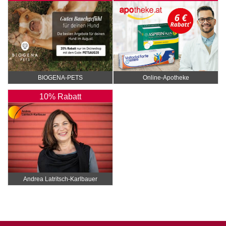
BIOGENA-PETS
Online‑Apotheke
10% Rabatt
Andrea Latritsch-Karlbauer