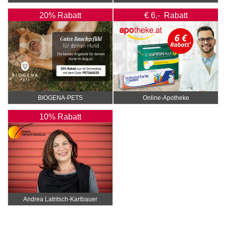
20% Rabatt
€ 6,- Rabatt
BIOGENA-PETS
Online‑Apotheke
10% Rabatt
Andrea Latritsch-Karlbauer