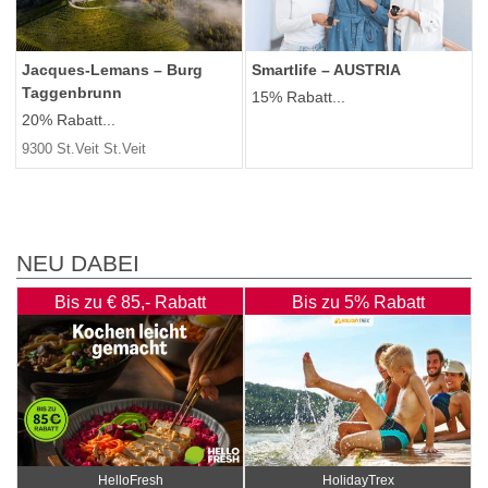
Jacques-Lemans – Burg
Smartlife – AUSTRIA
Taggenbrunn
15% Rabatt...
20% Rabatt...
9300 St.Veit St.Veit
NEU DABEI
Bis zu € 85,- Rabatt
Bis zu 5% Rabatt
HelloFresh
HolidayTrex