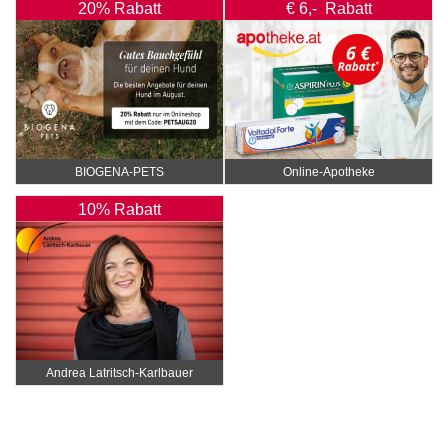
20% Rabatt
€ 6,- Rabatt
BIOGENA-PETS
Online‑Apotheke
10% Rabatt
Andrea Latritsch-Karlbauer