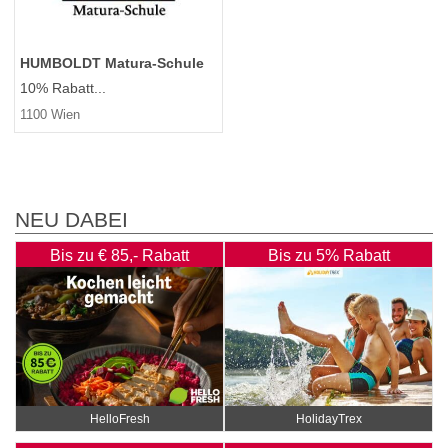
HUMBOLDT Matura-Schule
10% Rabatt...
1100 Wien
NEU DABEI
Bis zu € 85,- Rabatt
Bis zu 5% Rabatt
HelloFresh
HolidayTrex