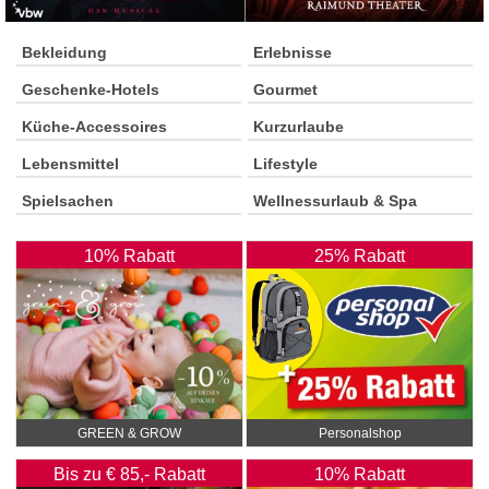
Bekleidung
Erlebnisse
Geschenke-Hotels
Gourmet
Küche-Accessoires
Kurzurlaube
Lebensmittel
Lifestyle
Spielsachen
Wellnessurlaub & Spa
10% Rabatt
25% Rabatt
GREEN & GROW
Personalshop
Bis zu € 85,- Rabatt
10% Rabatt