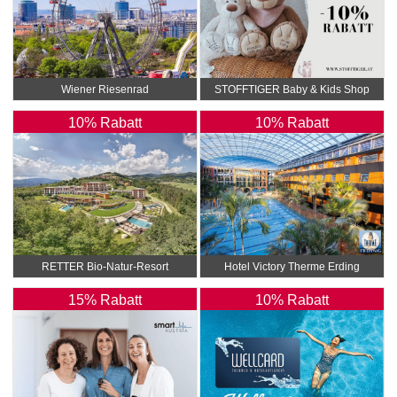
Wiener Riesenrad
STOFFTIGER Baby & Kids Shop
10% Rabatt
10% Rabatt
RETTER Bio-Natur-Resort
Hotel Victory Therme Erding
4*Superior
15% Rabatt
10% Rabatt