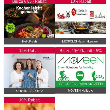
Bis zu € 85,- Rabatt
10% Rabatt
HelloFresh
LEOPOLDI Haushaltswaren
15% Rabatt
Bis zu 40% Rabatt + 5%
Rabatt Extra
MOVEEN Holidays
Smartlife – AUSTRIA
10% Rabatt