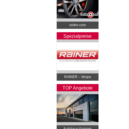
reifen.com
Spezialpreise
RAINER – Vespa
TOP Angebote
Autohaus Kamper