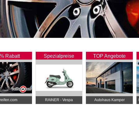
% Rabatt
Spezialpreise
TOP Angebote
reifen.com
RAINER - Vespa
Autohaus Kamper