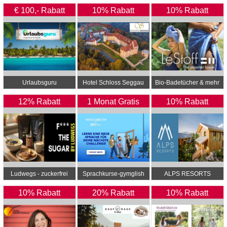
Energie zum besten
€ 100,- Rabatt
10% Rabatt
10% Rabatt
Preis
Urlaubsguru
Hotel Schloss Seggau
Bio-Badetücher & mehr
- LeStoff
12% Rabatt
1 Monat Gratis
10% Rabatt
Ludwegs - zuckerfrei
Sprachkurse-gymglish
ALPS RESORTS
leben
10% Rabatt
20% Rabatt
10% Rabatt