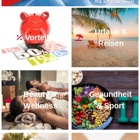
Urlaub &
Vorteile
Reisen
Beauty &
Gesundheit
Wellness
& Sport