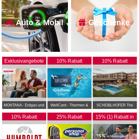
Auto & Mobil
Geschenke
Exklusivangebote
10% Rabatt
10% Rabatt
MONTANA - Erdgas und
WellCard - Thermen &
SCHEIBLHOFER The
Ökostrom
Hotelgutscheine
Resort
10% Rabatt
25% Rabatt
15% (1) Rabatt in
Metzingen & 13%
(2) Rabatt im