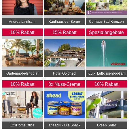
Andrea Latritsch-
Kaufhaus der Berge
Curhaus Bad Kreuzen
Karlbauer
10% Rabatt
15% Rabatt
Spezialangebote
Gartenmöbelshop.at
Hotel Goldried
K.u.k. Luftkissenboot am
Wörthersee
10% Rabatt
3x Nuss-Creme
10% Rabatt
Gratis*
123HomeOffice
ahead® - Die Snack
Green Solar