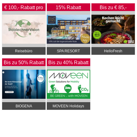
Revolution
€ 100,- Rabatt pro
15% Rabatt
Bis zu € 85,-
Person
Rabatt
Reisebüro
SPA RESORT
HelloFresh
StolzlechnerVision
STYRIA****S
Bis zu 50% Rabatt
Bis zu 40% Rabatt
+ 5% Rabatt Extra
BIOGENA
MOVEEN Holidays