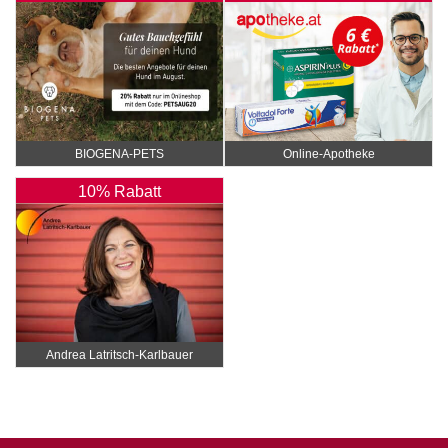
BIOGENA-PETS
Online‑Apotheke
10% Rabatt
Andrea Latritsch-Karlbauer