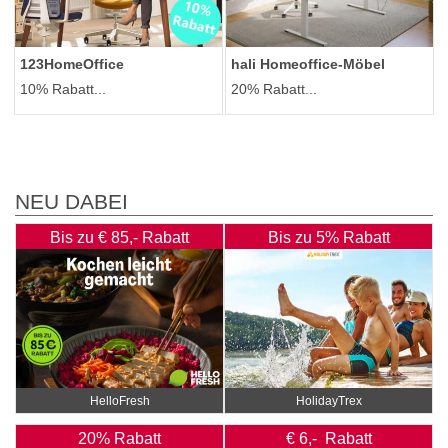
123HomeOffice
hali Homeoffice-Möbel
10% Rabatt...
20% Rabatt...
NEU DABEI
Bis zu € 85,- Rabatt
Bis zu 5% Rabatt
HelloFresh
HolidayTrex
20% Rabatt
€ 6,- Rabatt