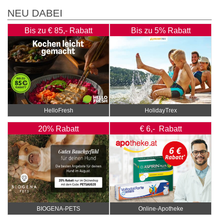
NEU DABEI
Bis zu € 85,- Rabatt
Bis zu 5% Rabatt
HelloFresh
HolidayTrex
20% Rabatt
€ 6,- Rabatt
BIOGENA-PETS
Online‑Apotheke