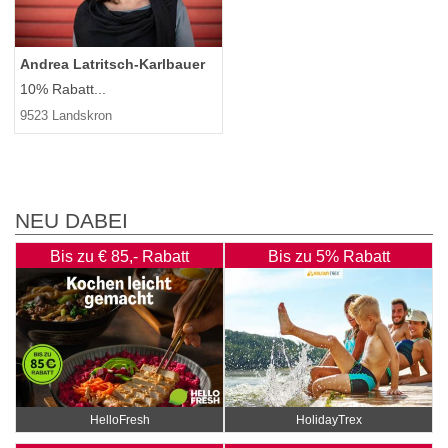
Andrea Latritsch-Karlbauer
10% Rabatt...
9523 Landskron
NEU DABEI
Bis zu € 85,- Rabatt
Bis zu 5% Rabatt
HelloFresh
HolidayTrex