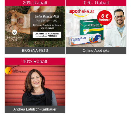
20% Rabatt
€ 6,- Rabatt
BIOGENA-PETS
Online‑Apotheke
10% Rabatt
Andrea Latritsch-Karlbauer