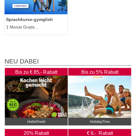
Sprachkurse-gymglish
1 Monat Gratis...
NEU DABEI
Bis zu € 85,- Rabatt
Bis zu 5% Rabatt
HelloFresh
HolidayTrex
20% Rabatt
€ 6,- Rabatt