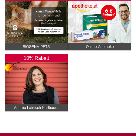
BIOGENA-PETS
Online‑Apotheke
10% Rabatt
Andrea Latritsch-Karlbauer