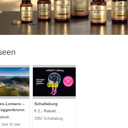
seen
es-Lemans –
Schallaburg
Taggenbrunn
€ 2,- Rabatt...
batt...
3382 Schallaburg
.Veit St.Veit