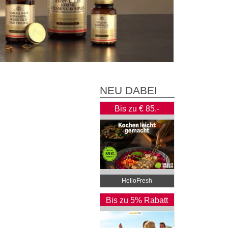
NEU DABEI
Bis zu € 85,-
Rabatt
HelloFresh
Bis zu 5% Rabatt