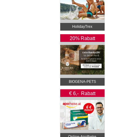
HolidayTrex
20% Rabatt
BIOGENA-PETS
€ 6,- Rabatt
Online‑Apotheke