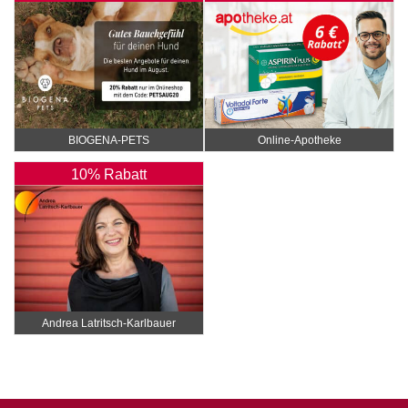
BIOGENA-PETS
Online‑Apotheke
10% Rabatt
Andrea Latritsch-Karlbauer