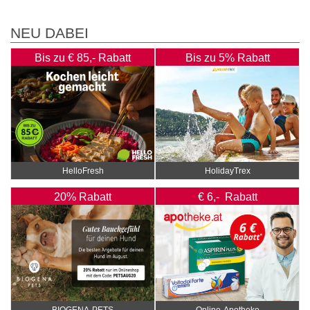
NEU DABEI
Bis zu € 85,- Rabatt
Bis zu 5% Rabatt
HelloFresh
HolidayTrex
20% Rabatt
€ 6,- Rabatt
BIOGENA-PETS
Online‑Apotheke