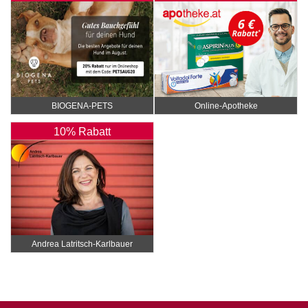
BIOGENA-PETS
Online‑Apotheke
10% Rabatt
Andrea Latritsch-Karlbauer