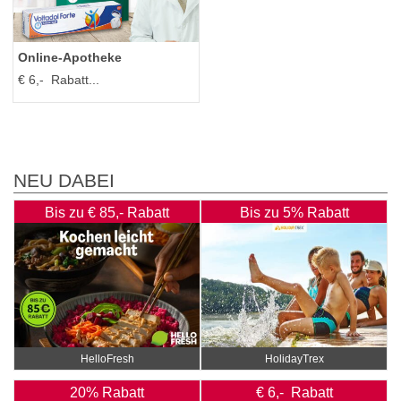
Online‑Apotheke
€ 6,- Rabatt...
NEU DABEI
Bis zu € 85,- Rabatt
Bis zu 5% Rabatt
HelloFresh
HolidayTrex
20% Rabatt
€ 6,- Rabatt