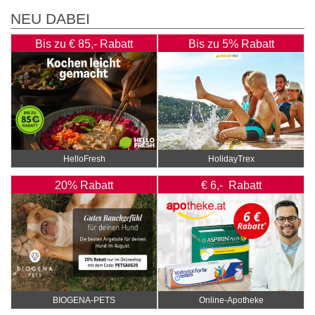
NEU DABEI
Bis zu € 85,- Rabatt
Bis zu 5% Rabatt
HelloFresh
HolidayTrex
20% Rabatt
€ 6,- Rabatt
BIOGENA-PETS
Online‑Apotheke