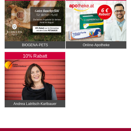
BIOGENA-PETS
Online‑Apotheke
10% Rabatt
Andrea Latritsch-Karlbauer