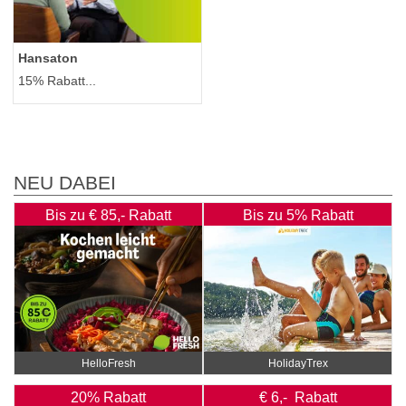
Hansaton
15% Rabatt...
NEU DABEI
Bis zu € 85,- Rabatt
Bis zu 5% Rabatt
HelloFresh
HolidayTrex
20% Rabatt
€ 6,- Rabatt