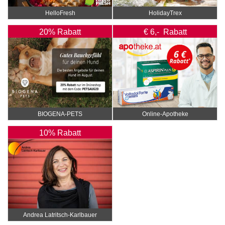
HelloFresh
HolidayTrex
20% Rabatt
€ 6,- Rabatt
BIOGENA-PETS
Online‑Apotheke
10% Rabatt
Andrea Latritsch-Karlbauer