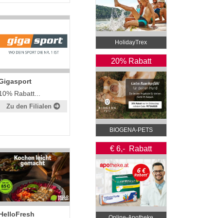
HolidayTrex
20% Rabatt
Gigasport
10% Rabatt...
Zu den Filialen
BIOGENA-PETS
€ 6,- Rabatt
HelloFresh
Online‑Apotheke