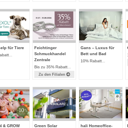
lp für Tiere
Feichtinger
Gans – Luxus für
Schmuckhandel
Bett und Bad
batt...
Zentrale
10% Rabatt...
Bis zu 35% Rabatt...
Zu den Filialen
N & GROW
Green Solar
hali Homeoffice-