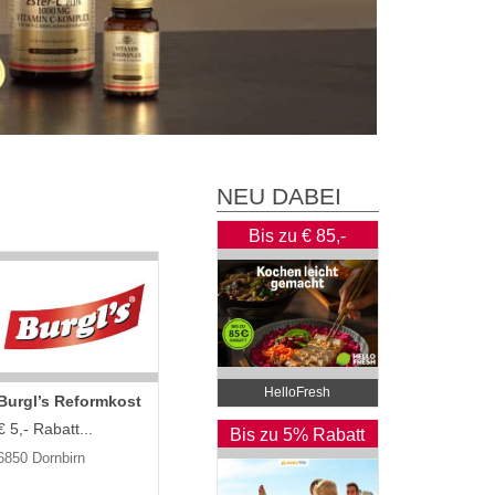
NEU DABEI
Bis zu € 85,-
Rabatt
HelloFresh
Burgl’s Reformkost
€ 5,- Rabatt...
Bis zu 5% Rabatt
6850 Dornbirn