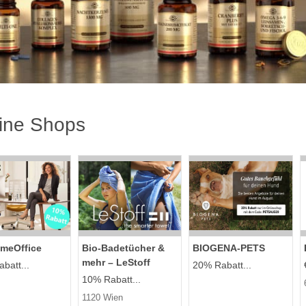
ine Shops
meOffice
Bio-Badetücher &
BIOGENA-PETS
mehr – LeStoff
batt...
20% Rabatt...
10% Rabatt...
1120 Wien