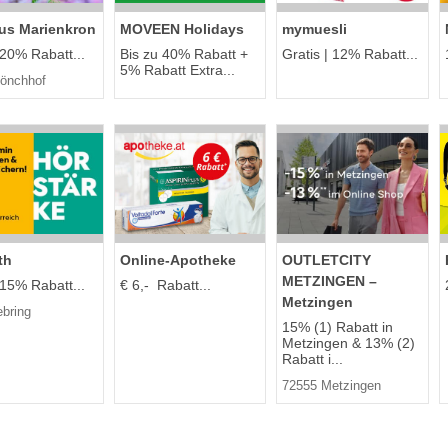
us Marienkron
MOVEEN Holidays
mymuesli
 20% Rabatt...
Bis zu 40% Rabatt +
Gratis | 12% Rabatt...
5% Rabatt Extra...
önchhof
th
Online‑Apotheke
OUTLETCITY
METZINGEN –
 15% Rabatt...
€ 6,- Rabatt...
Metzingen
ebring
15% (1) Rabatt in
Metzingen & 13% (2)
Rabatt i...
72555 Metzingen