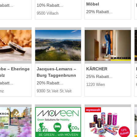
Möbel
batt...
10% Rabatt...
20% Rabatt...
9500 Villach
ebe – Eheringe
Jacques-Lemans –
KÄRCHER
olz
Burg Taggenbrunn
25% Rabatt...
batt...
20% Rabatt...
1220 Wien
inz
9300 St.Veit St.Veit