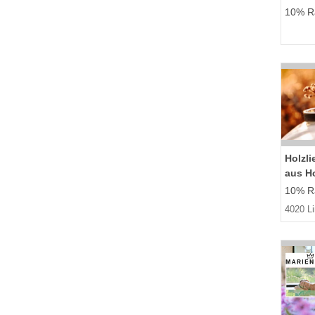
10% Ra
Holzli
aus H
10% Ra
4020 L