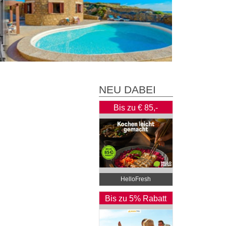
NEU DABEI
Bis zu € 85,-
Rabatt
HelloFresh
Bis zu 5% Rabatt