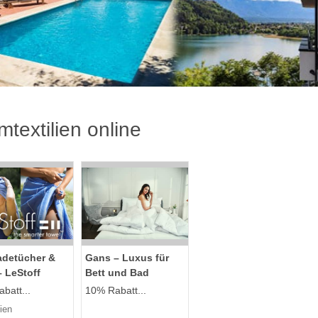
mtextilien online
adetücher &
Gans – Luxus für
 LeStoff
Bett und Bad
batt...
10% Rabatt...
ien