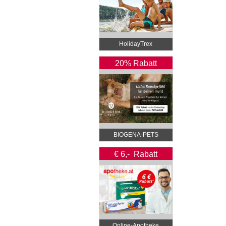
HolidayTrex
20% Rabatt
BIOGENA-PETS
€ 6,- Rabatt
Online‑Apotheke