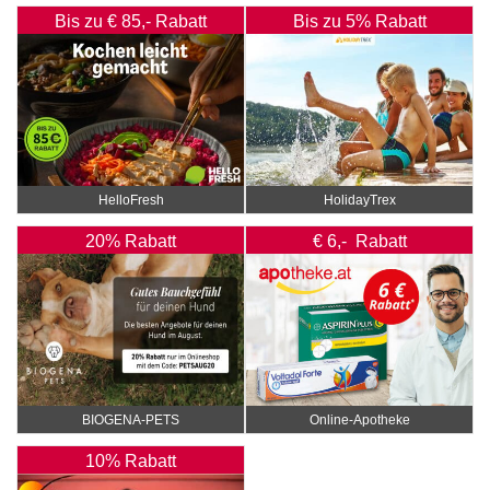
Bis zu € 85,- Rabatt
Bis zu 5% Rabatt
HelloFresh
HolidayTrex
20% Rabatt
€ 6,- Rabatt
BIOGENA-PETS
Online‑Apotheke
10% Rabatt