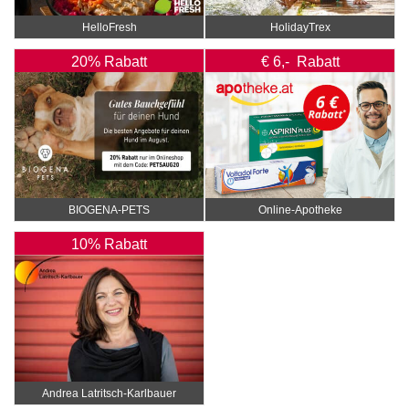
HelloFresh
HolidayTrex
20% Rabatt
€ 6,- Rabatt
BIOGENA-PETS
Online‑Apotheke
10% Rabatt
Andrea Latritsch-Karlbauer