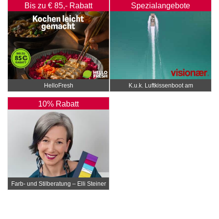
Bis zu € 85,- Rabatt
Spezialangebote
HelloFresh
K.u.k. Luftkissenboot am
Wörthersee
10% Rabatt
Farb- und Stilberatung – Elli Steiner