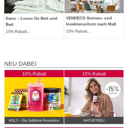
VENDECO Sonnen- und
Gans – Luxus für Bett und
Insektenschutz nach Maß
Bad
10% Rabatt...
10% Rabatt...
NEU DABEI
10% Rabatt
15% Rabatt
HOLY – Die Softdrink Revolution
NATURTREU