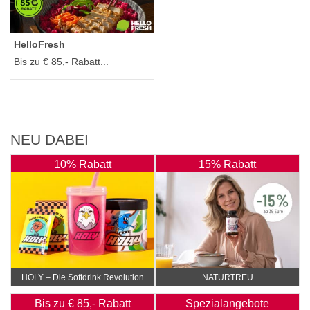
HelloFresh
Bis zu € 85,- Rabatt...
NEU DABEI
10% Rabatt
15% Rabatt
HOLY – Die Softdrink Revolution
NATURTREU
Bis zu € 85,- Rabatt
Spezialangebote