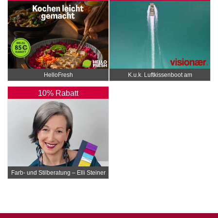
HelloFresh
K.u.k. Luftkissenboot am
Wörthersee
10% Rabatt
Farb- und Stilberatung – Elli Steiner