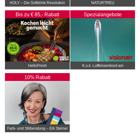
HOLY – Die Softdrink Revolution
NATURTREU
Bis zu € 85,- Rabatt
Spezialangebote
HelloFresh
K.u.k. Luftkissenboot am
Wörthersee
10% Rabatt
Farb- und Stilberatung – Elli Steiner