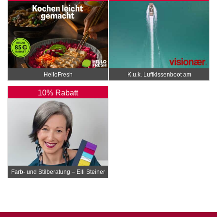
HelloFresh
K.u.k. Luftkissenboot am
Wörthersee
10% Rabatt
Farb- und Stilberatung – Elli Steiner