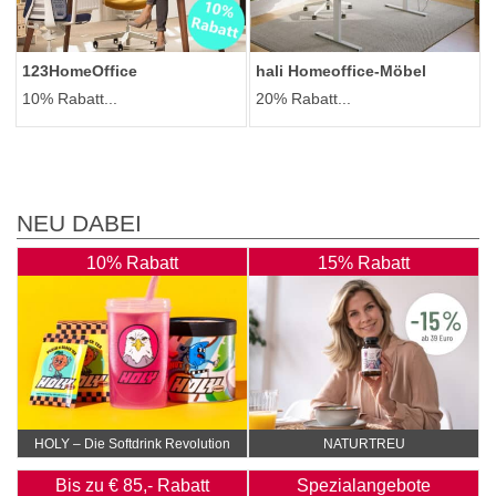
123HomeOffice
hali Homeoffice-Möbel
10% Rabatt...
20% Rabatt...
NEU DABEI
10% Rabatt
15% Rabatt
HOLY – Die Softdrink Revolution
NATURTREU
Bis zu € 85,- Rabatt
Spezialangebote