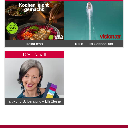
HelloFresh
K.u.k. Luftkissenboot am
Wörthersee
10% Rabatt
Farb- und Stilberatung – Elli Steiner