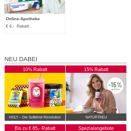
Online‑Apotheke
€ 6,- Rabatt...
NEU DABEI
10% Rabatt
15% Rabatt
HOLY – Die Softdrink Revolution
NATURTREU
Bis zu € 85,- Rabatt
Spezialangebote