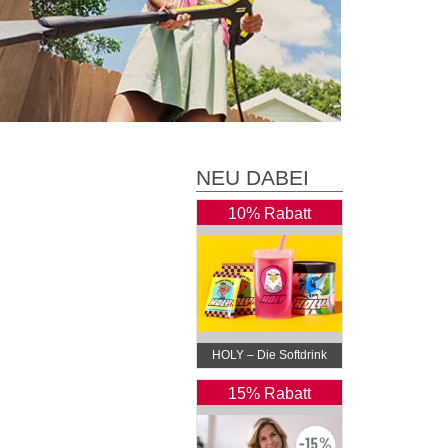
NEU DABEI
10% Rabatt
HOLY – Die Softdrink
Revolution
15% Rabatt