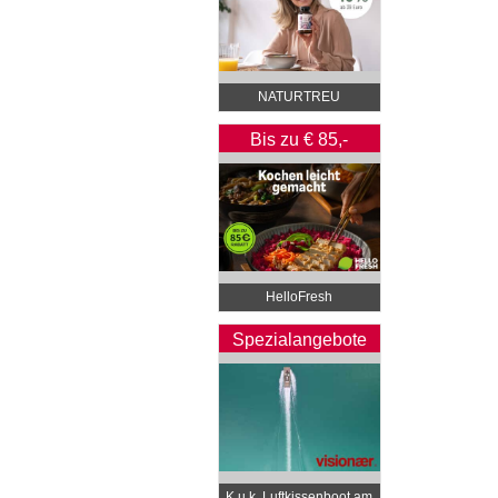
NATURTREU
Bis zu € 85,-
Rabatt
HelloFresh
Spezialangebote
K.u.k. Luftkissenboot am