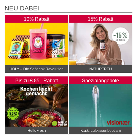
NEU DABEI
10% Rabatt
15% Rabatt
HOLY – Die Softdrink Revolution
NATURTREU
Bis zu € 85,- Rabatt
Spezialangebote
HelloFresh
K.u.k. Luftkissenboot am
Wörthersee