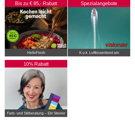
Bis zu € 85,- Rabatt
Spezialangebote
HelloFresh
K.u.k. Luftkissenboot am
Wörthersee
10% Rabatt
Farb- und Stilberatung – Elli Steiner