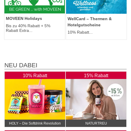
MOVEEN Holidays
WellCard – Thermen &
Hotelgutscheine
Bis zu 40% Rabatt + 5%
Rabatt Extra...
10% Rabatt...
NEU DABEI
10% Rabatt
15% Rabatt
HOLY – Die Softdrink Revolution
NATURTREU