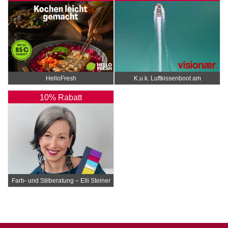
HelloFresh
K.u.k. Luftkissenboot am
Wörthersee
10% Rabatt
Farb- und Stilberatung – Elli Steiner