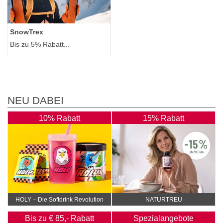
SnowTrex
Bis zu 5% Rabatt...
NEU DABEI
10% Rabatt
15% Rabatt
HOLY – Die Softdrink Revolution
NATURTREU
Bis zu € 85,- Rabatt
Spezialangebote