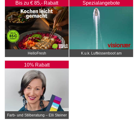
Bis zu € 85,- Rabatt
Spezialangebote
HelloFresh
K.u.k. Luftkissenboot am
Wörthersee
10% Rabatt
Farb- und Stilberatung – Elli Steiner