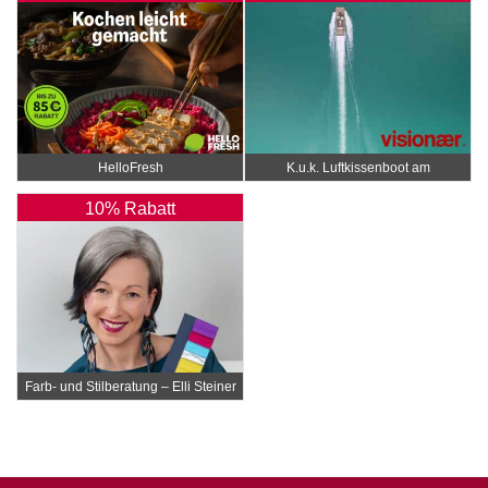
HelloFresh
K.u.k. Luftkissenboot am
Wörthersee
10% Rabatt
Farb- und Stilberatung – Elli Steiner