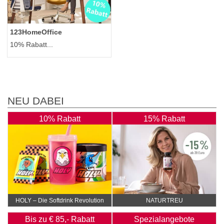
123HomeOffice
10% Rabatt...
NEU DABEI
10% Rabatt
15% Rabatt
HOLY – Die Softdrink Revolution
NATURTREU
Bis zu € 85,- Rabatt
Spezialangebote