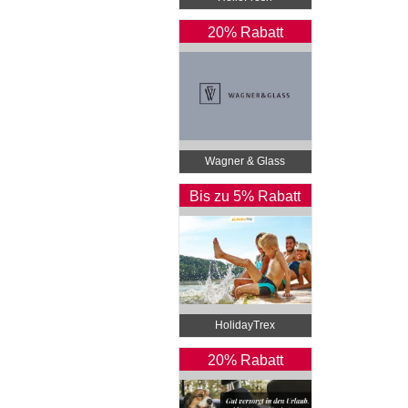
20% Rabatt
Wagner & Glass
Bis zu 5% Rabatt
HolidayTrex
20% Rabatt