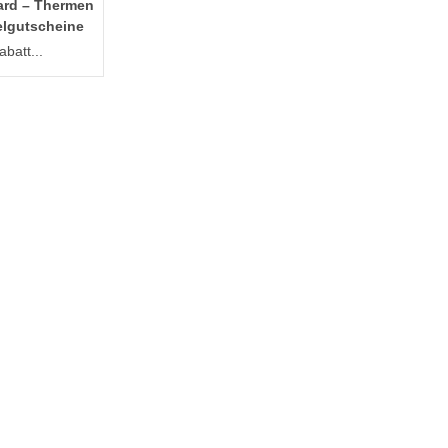
ard – Thermen
elgutscheine
batt...