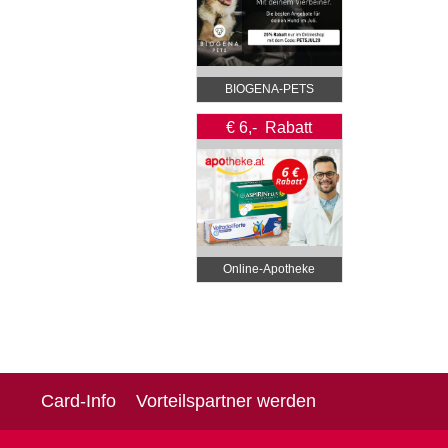
BIOGENA-PETS
€ 6,- Rabatt
Online‑Apotheke
Card-Info
Vorteilspartner werden