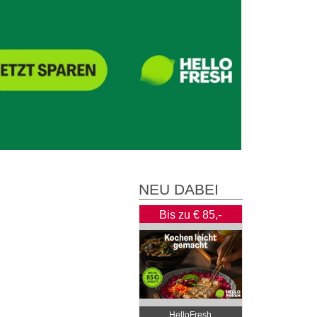
NEU DABEI
Bis zu € 85,-
Rabatt
HelloFresh