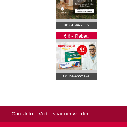
BIOGENA-PETS
€ 6,- Rabatt
Online‑Apotheke
Card-Info
Vorteilspartner werden