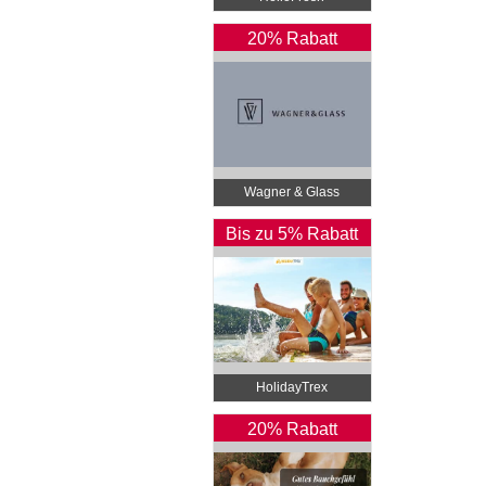
20% Rabatt
Wagner & Glass
Bis zu 5% Rabatt
HolidayTrex
20% Rabatt