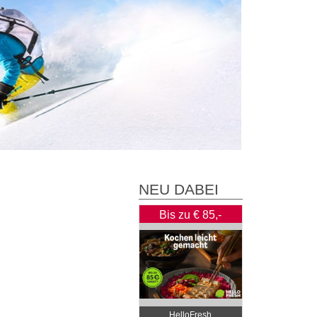
NEU DABEI
Bis zu € 85,-
Rabatt
HelloFresh