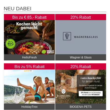
NEU DABEI
Bis zu € 85,- Rabatt
20% Rabatt
HelloFresh
Wagner & Glass
Bis zu 5% Rabatt
20% Rabatt
HolidayTrex
BIOGENA-PETS