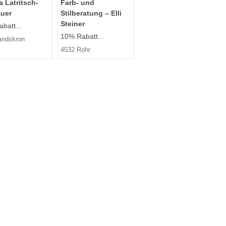
 Latritsch-
Farb- und
auer
Stilberatung – Elli
Steiner
batt...
10% Rabatt...
andskron
4532 Rohr