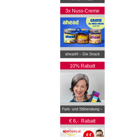
3x Nuss-Creme
Gratis*
ahead® – Die Snack
Revolution
10% Rabatt
Farb- und Stilberatung –
Elli Steiner
€ 6,- Rabatt