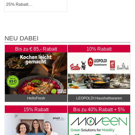
25% Rabatt...
NEU DABEI
Bis zu € 85,- Rabatt
10% Rabatt
HelloFresh
LEOPOLDI Haushaltswaren
15% Rabatt
Bis zu 40% Rabatt + 5%
Rabatt Extra