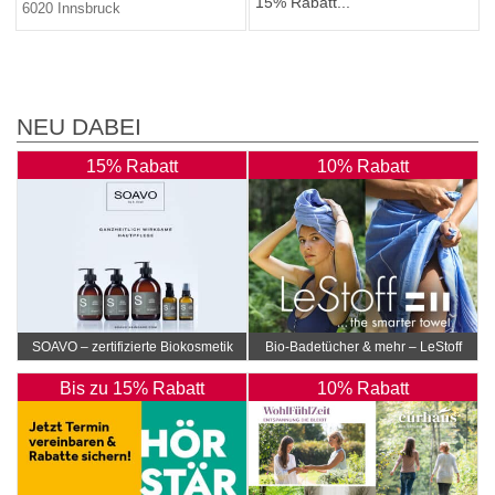
15% Rabatt...
6020 Innsbruck
NEU DABEI
15% Rabatt
10% Rabatt
SOAVO – zertifizierte Biokosmetik
Bio-Badetücher & mehr – LeStoff
Bis zu 15% Rabatt
10% Rabatt