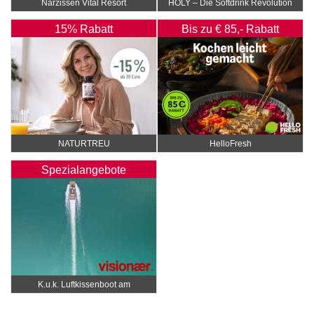
Narzissen Vital Resort
HOLY – Die Softdrink Revolution
15% Rabatt
Bis zu € 85,- Rabatt
NATURTREU
HelloFresh
Spezialangebote
K.u.k. Luftkissenboot am
Wörthersee