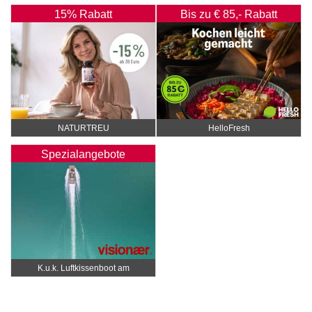
15% Rabatt
Bis zu € 85,- Rabatt
NATURTREU
HelloFresh
Spezialangebote
K.u.k. Luftkissenboot am
Wörthersee