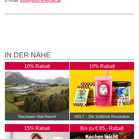
E-Mail:
info@eon-energie.at
IN DER NÄHE
10% Rabatt
10% Rabatt
Narzissen Vital Resort
HOLY – Die Softdrink Revolution
15% Rabatt
Bis zu € 85,- Rabatt