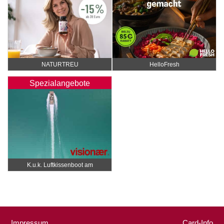
NATURTREU
HelloFresh
Spezialangebote
K.u.k. Luftkissenboot am
Wörthersee
Impressum
Card-Info