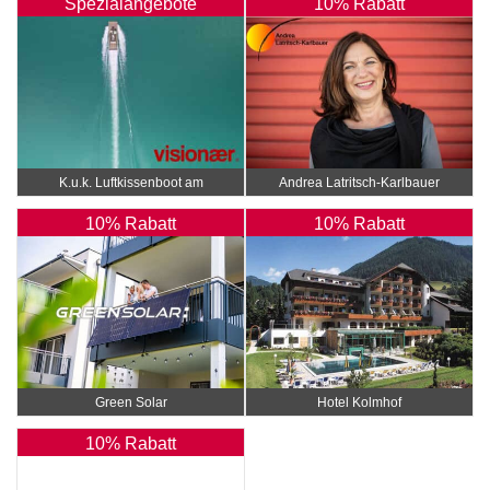
Spezialangebote
10% Rabatt
K.u.k. Luftkissenboot am
Andrea Latritsch-Karlbauer
Wörthersee
10% Rabatt
10% Rabatt
Green Solar
Hotel Kolmhof
10% Rabatt