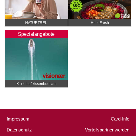
NATURTREU
HelloFresh
Spezialangebote
K.u.k. Luftkissenboot am
Wörthersee
Impressum
Card-Info
Datenschutz
Vorteilspartner werden