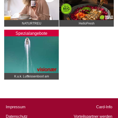
NATURTREU
HelloFresh
Spezialangebote
K.u.k. Luftkissenboot am
Wörthersee
Impressum
Card-Info
Datenschutz
Vorteilspartner werden