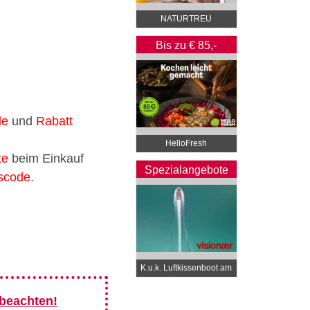
NATURTREU
Bis zu € 85,-
Rabatt
de
und
Rabatt
HelloFresh
te
beim Einkauf
Spezialangebote
lscode
.
K.u.k. Luftkissenboot am
Wörthersee
 beachten!