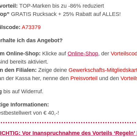
vorteil:
TOP-Marken bis zu -86% reduziert
Top”
GRATIS Rucksack + 25% Rabatt auf ALLES!
ilscode:
A73379
rhalte ich das Angebot?
Im Online-Shop:
Klicke auf
Online-Shop
, der
Vorteilsco
sind bereits aktiviert.
In den Filialen:
Zeige deine
Gewerkschafts-Mitgliedskar
an der Kassa her, nenne den
Preisvorteil
und den
Vortei
g
bis auf Widerruf.
ige Informationen:
stbestellwert von € 40,-!
ICHTIG: Vor Inanspruchnahme des Vorteils ‘Regeln’