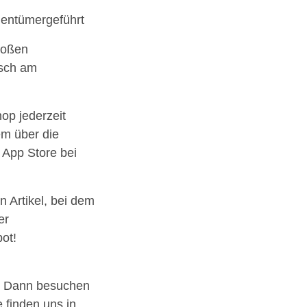
gentümergeführt
roßen
isch am
op jederzeit
em über die
m App Store bei
n Artikel, bei dem
er
ot!
n? Dann besuchen
e finden uns in