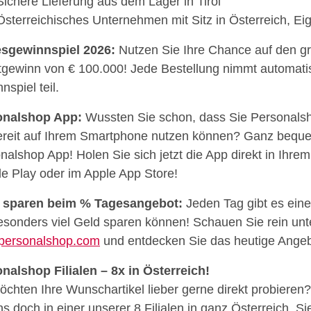
Sichere Lieferung aus dem Lager in Tirol
Österreichisches Unternehmen mit Sitz in Österreich, Ei
esgewinnspiel 2026:
Nutzen Sie Ihre Chance auf den g
gewinn von € 100.000! Jede Bestellung nimmt automat
nspiel teil.
onalshop App:
Wussten Sie schon, dass Sie Personalsh
bereit auf Ihrem Smartphone nutzen können? Ganz bequ
nalshop App! Holen Sie sich jetzt die App direkt in Ihre
e Play oder im Apple App Store!
a sparen beim % Tagesangebot:
Jeden Tag gibt es eine
esonders viel Geld sparen können! Schauen Sie rein unt
personalshop.com
und entdecken Sie das heutige Angeb
nalshop Filialen – 8x in Österreich!
öchten Ihre Wunschartikel lieber gerne direkt probiere
ns doch in einer unserer 8 Filialen in ganz Österreich. Si