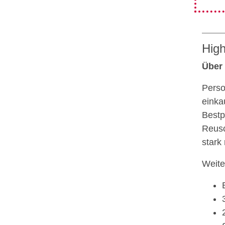
High
Über
Perso
einka
Bestp
Reusc
stark
Weite