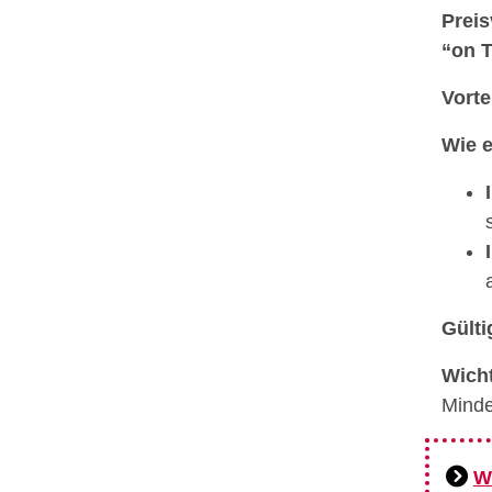
Preis
“on 
Vorte
Wie e
Gülti
Wicht
Minde
W