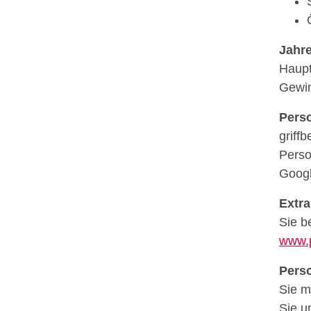
Jahr
Haupt
Gewin
Pers
griff
Perso
Googl
Extr
Sie b
www.
Perso
Sie m
Sie u