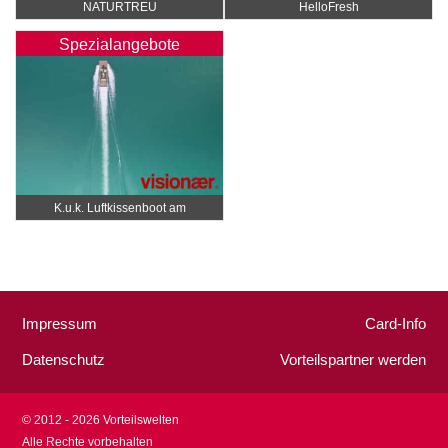
NATURTREU
HelloFresh
Spezialangebote
K.u.k. Luftkissenboot am
Wörthersee
Impressum
Card-Info
Datenschutz
Vorteilspartner werden
© 2012 - 2026 Vorteilswelten
Alle Rechte vorbehalten