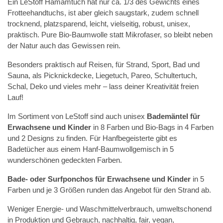
Ein LeStoff Hamamtuch hat nur ca. 1/3 des Gewichts eines
Frotteehandtuchs, ist aber gleich saugstark, zudem schnell
trocknend, platzsparend, leicht, vielseitig, robust, unisex,
praktisch. Pure Bio-Baumwolle statt Mikrofaser, so bleibt neben
der Natur auch das Gewissen rein.
Besonders praktisch auf Reisen, für Strand, Sport, Bad und
Sauna, als Picknickdecke, Liegetuch, Pareo, Schultertuch,
Schal, Deko und vieles mehr – lass deiner Kreativität freien
Lauf!
Im Sortiment von LeStoff sind auch unisex
Bademäntel für
Erwachsene
und Kinder
in 8 Farben und Bio-Bags in 4 Farben
und 2 Designs zu finden. Für Hanfbegeisterte gibt es
Badetücher aus einem Hanf-Baumwollgemisch in 5
wunderschönen gedeckten Farben.
Bade- oder Surfponchos für Erwachsene und Kinder
in 5
Farben und je 3 Größen runden das Angebot für den Strand ab.
Weniger Energie- und Waschmittelverbrauch, umweltschonend
in Produktion und Gebrauch, nachhaltig, fair, vegan,