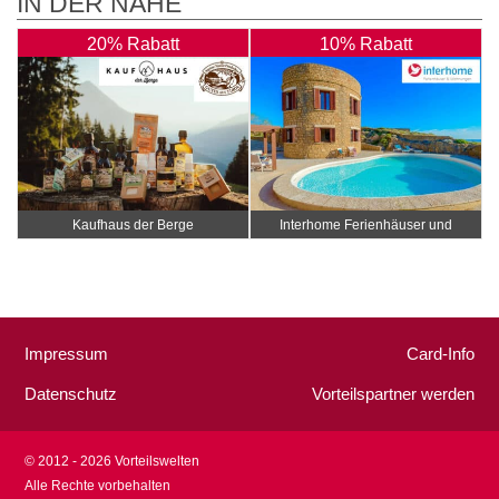
IN DER NÄHE
20% Rabatt
10% Rabatt
Kaufhaus der Berge
Interhome Ferienhäuser und
Wohnungen
Impressum
Card-Info
Datenschutz
Vorteilspartner werden
© 2012 - 2026 Vorteilswelten
Alle Rechte vorbehalten